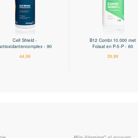
Cell Shield -
B12 Combi 10.000 met
Antioxidantencomplex - 90
Folaat en P-5-P - 60
capsules
tabletten
44,99
39,99
tie
Mijn VitamineC.nl account