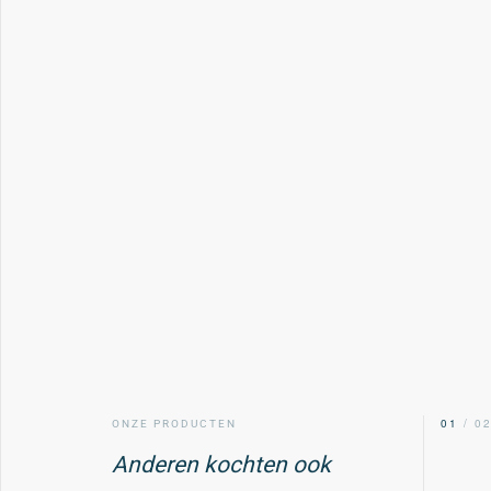
00
/ 02
01
/ 0
ONZE PRODUCTEN
Anderen kochten ook