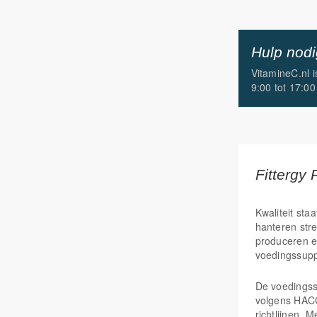
Hulp nod
VitamineC.nl 
9:00 tot 17:00
Fittergy 
Kwaliteit staa
hanteren str
produceren e
voedingssup
De voedings
volgens HAC
richtlijnen. 