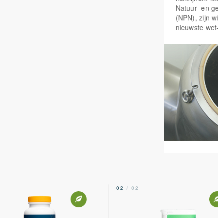
Natuur- en g
(NPN), zijn w
nieuwste wet
2
02
/ 02