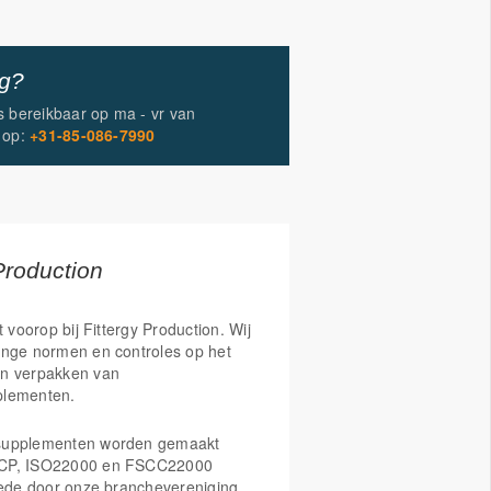
ig?
is bereikbaar op
ma - vr
van
op:
+31-85-086-7990
Production
t voorop bij Fittergy Production. Wij
enge normen en controles op het
n verpakken van
plementen.
supplementen worden gemaakt
CP, ISO22000 en FSCC22000
Mede door onze branchevereniging,