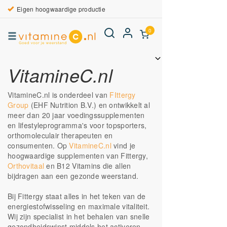
Eigen hoogwaardige productie
0
VitamineC.nl
VitamineC.nl is onderdeel van
FIttergy
Group
(EHF Nutrition B.V.) en ontwikkelt al
meer dan 20 jaar voedingssupplementen
en lifestyleprogramma's voor topsporters,
orthomoleculair therapeuten en
consumenten. Op
VitamineC.nl
vind je
hoogwaardige supplementen van Fittergy,
Orthovitaal
en B12 Vitamins die allen
bijdragen aan een gezonde weerstand.
Bij Fittergy staat alles in het teken van de
energiestofwisseling en maximale vitaliteit.
Wij zijn specialist in het behalen van snelle
gezondheidswinst middels het activeren