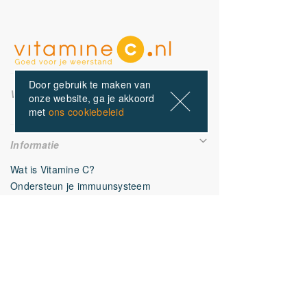
Door gebruik te maken van
VitamineC.nl
onze website, ga je akkoord
met
ons cookiebeleid
Alle Producten
Alle Vitamine C producten
Informatie
Fittergy Supplements
OrthoVitaal
Wat is Vitamine C?
B12 Vitamins
Ondersteun je immuunsysteem
Symptomen van een vitamine C tekort
Waar zit vitamine C in?
Mijn VitamineC.nl account
Mijn account
Algemene voorwaarden