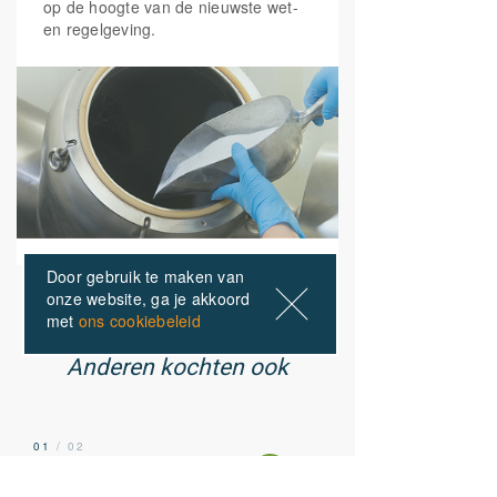
op de hoogte van de nieuwste wet-
Mangaan
en regelgeving.
3 mg
150%
(Mangaancitraat)
Selenium
(110 mcg
185 mcg
336%
Natriumseleniet, 75 mcg
Selenium methionine)
Bromelaine
(Bromelaïne
20 mg
2500 gdu/g)
Papaine
(Papaïne 6000
10 mg
USP u/mg)
L-Arginine
(vegan)
120 mg
Door gebruik te maken van
N-Acetyl L-cysteïne
40 mg
onze website, ga je akkoord
met
ons cookiebeleid
ONZE PRODUCTEN
*RI: Referentie-inname
(voorheen ADH)
Anderen kochten ook
01
/ 02