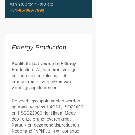
van
9:00 tot 17:00
op:
straling en luchtvervuiling**
Vitamine B5
(Calcium
10 mg
167%
+31-85-086-7990
pantothenaat)
Vitamine B6
(Pyridoxaal-
4.2 mg
300%
Met Fittergy Supplements kies je voor
5-fosfaat)
kwaliteit en de optimale ondersteuning
van jouw leefstijl.
Folaat
(5-MTHF
100 mcg
50%
glucosaminezout,
WE SPARK YOUR ENERGY!
Quatrefolic®)
Fittergy Production
**Goedgekeurde gezondheidsclaims
Vitamine B12
50 mcg
2000%
(Methylcobalamine)
*antioxidantencomplex bevat vitamine B2,
Kwaliteit staat voorop bij Fittergy
C, E, koper, mangaan en zink
Vitamine C
220 mg
275%
Production. Wij hanteren strenge
(Ascorbinezuur)
normen en controles op het
produceren en verpakken van
Beta-caroteen
(natural)
1,508 mg
voedingssupplementen.
Citrus Bio flavonoïden
50 mg
(Citrus Aurantium)
De voedingssupplementen worden
gemaakt volgens HACCP, ISO22000
Magnesium
12 mg
3%
(Magnesiumcitraat)
en FSCC22000 richtlijnen. Mede
door onze branchevereniging,
Koper
(Kopercitraat)
1.5 mg
150%
Natuur- en gezondheidsproducten
Nederland (NPN), zijn wij continue
Zink
(Zinkcitraat)
10 mg
100%