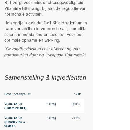
B11 zorgt voor minder stressgevoeligheid.
Vitamine B6 draagt bij aan de regulatie van
hormonale activiteit.
Belangrijk is ook dat Cell Shield selenium in
twee verschillende vormen bevat, namelijk
seleniummethionine en seleniet, voor een
optimale opname en werking.
*Gezondheidsclaim is in afwachting van
goedkeuring door de Europese Commissie
Samenstelling & Ingrediënten
Bevat per capsule:
%RI*
Vitamine B1
10 mg
909%
(Thiamine HCl)
Vitamine B2
10 mg
714%
(Riboflavine-5-
fosfaat)