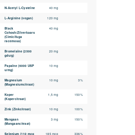
N-Acetyl L-Cysteïne
40 mg
L-Arginine (vegan)
120 mg
Black
40 mg
Cohosh/Zilverkaars
(Cimicifuga
racemosa)
Bromelaïne (2500
20 mg
gdu/g)
Papaïne (6000 USP
10 mg
u/mg)
Magnesium
10 mg
3%
(Magnesiumcitraat)
Koper
1,5 mg
150%
(Kopercitraat)
Zink (Zinkcitraat)
10 mg
100%
Mangaan
3 mg
150%
(Mangaancitraat)
Selenium (110 mcg
185 mcg
336%