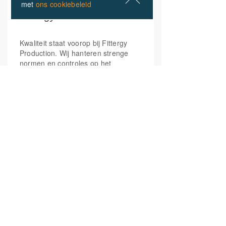
met
ons cookiebeleid
Fittergy Production
Kwaliteit staat voorop bij Fittergy
Production. Wij hanteren strenge
normen en controles op het
produceren en verpakken van
voedingssupplementen.
De voedingssupplementen worden
gemaakt volgens HACCP, ISO22000
en FSCC22000 richtlijnen. Mede
door onze branchevereniging,
Natuur- en gezondheidsproducten
Nederland (NPN), zijn wij continue
op de hoogte van de nieuwste wet-
en regelgeving.