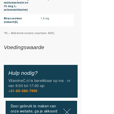
natriumseleniet en
75 mcg L-
selenomethionine)
Bèta-caroteen
1,5 mg
(natuurlijk)
*RI = Referentie-inname (voorheen ADH).
Voedingswaarde
Hulp nodig?
VitamineC.nl is bereikbaar op
ma - vr
van
9:00 tot 17:00
op:
+31-85-086-7990
Door gebruik te maken van
onze website, ga je akkoord