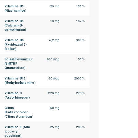
Vitamine B3
20 mg
130%
(Niacinamide)
Vitamine B5
10 mg
167%
(Calcium-D-
pantothenaat)
Vitamine B6
4,2 mg
300%
(Pyridoxaal 5-
fosfaat)
Folaat/Foliumzuur
100 mcg
50%
(5-MTHF
Quatrefolic®)
Vitamine B12
50 mcg
2000%
(Methylcobalamine)
Vitamine C
220 mg
275%
(Ascorbinezuur)
Citrus
50 mg
Bioflavonoïden
(Citrus Aurantium)
Vitamine E (Alfa
25 mg
208%
tocoferyl
succinaat)