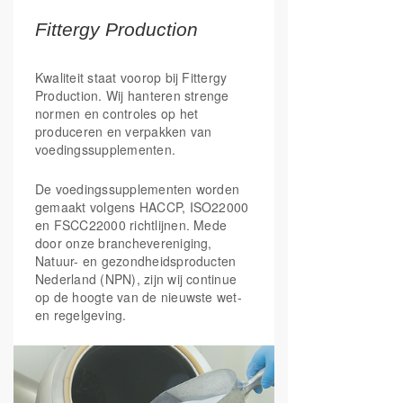
vervuiling en zonlicht.
Fittergy Production
Cell Shield bevat ook een reeks aan B-
vitamines, zoals B1 en B5, welke de
Kwaliteit staat voorop bij Fittergy
natuurlijke energie activeren en B3 en B12
Production. Wij hanteren strenge
om vermoeidheid en moeheid te helpen
normen en controles op het
verminderen. Ook dragen de vitamines
produceren en verpakken van
B1,B3 en B12 bij aan geestelijke veerkracht
voedingssupplementen.
en de gemoedstoestand. Vitamine B5 helpt
daarnaast ook om de natuurlijke weerstand
tegen stress in stand te houden en vitamine
De voedingssupplementen worden
B11 zorgt voor minder stressgevoeligheid.
gemaakt volgens HACCP, ISO22000
Vitamine B6 draagt bij aan de regulatie van
en FSCC22000 richtlijnen. Mede
hormonale activiteit.
door onze branchevereniging,
Natuur- en gezondheidsproducten
Belangrijk is ook dat Cell Shield selenium in
Nederland (NPN), zijn wij continue
twee verschillende vormen bevat, namelijk
op de hoogte van de nieuwste wet-
seleniummethionine en seleniet, voor een
en regelgeving.
optimale opname en werking.
*Gezondheidsclaim is in afwachting van
goedkeuring door de Europese Commissie