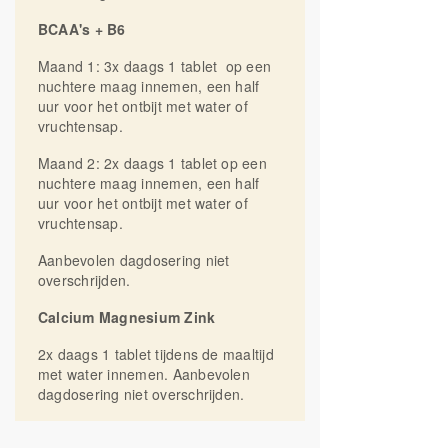
Mineralen voedingssupplement. Een
BCAA's + B6
gevarieerde, evenwichtige voeding en een
gezonde levensstijl zijn belangrijk.
Maand 1: 3x daags 1 tablet op een
Voedingssupplementen zijn geen
nuchtere maag innemen, een half
vervanging van een gevarieerde voeding.
uur voor het ontbijt met water of
Koel, droog, afgesloten, donker en buiten
vruchtensap.
bereik van kinderen bewaren.
Geproduceerd in Nederland.
Maand 2: 2x daags 1 tablet op een
nuchtere maag innemen, een half
uur voor het ontbijt met water of
vruchtensap.
Aanbevolen dagdosering niet
overschrijden.
Calcium Magnesium Zink
2x daags 1 tablet tijdens de maaltijd
met water innemen. Aanbevolen
dagdosering niet overschrijden.