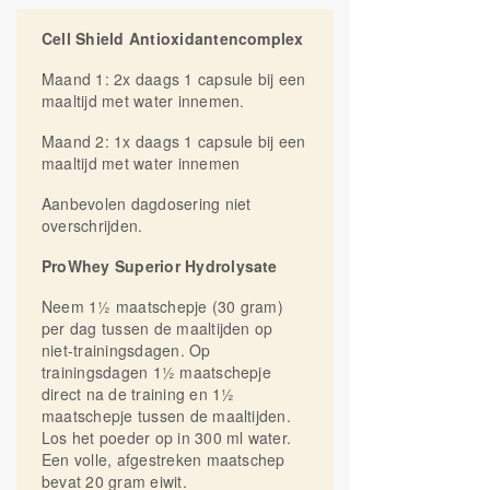
Calcium Magnesium Zink
Nederland.
Mineralen, bindmiddel (isomalt), vulmiddel
Cell Shield Antioxidantencomplex
ProWhey Superior Hydrolysate
(microkristallijne cellulose), coating
Eiwit voedingssupplement. Bevat
(hydroxypropyl cellulose,talk, hydroxypropyl
Maand 1: 2x daags 1 capsule bij een
zoetstoffen. Een gevarieerde, evenwichtige
methyl cellulose, titanium dioxide,
maaltijd met water innemen.
voeding en een gezonde levensstijl zijn
gefractioneerde kokosolie), anti-
belangrijk. Voedingssupplementen zijn geen
Maand 2: 1x daags 1 capsule bij een
klontermiddelen (magnesiumstearaat,
vervanging van een gevarieerde voeding.
maaltijd met water innemen
silicium dioxide).
Koel, droog, afgesloten, donker en buiten
Aanbevolen dagdosering niet
bereik van kinderen bewaren.
overschrijden.
Geproduceerd in Ierland.
BCAA's + B6
ProWhey Superior Hydrolysate
Aminozuren voedingssupplement. Een
Neem 1½ maatschepje (30 gram)
gevarieerde, evenwichtige voeding en een
per dag tussen de maaltijden op
gezonde levensstijl zijn belangrijk.
niet-trainingsdagen. Op
Voedingssupplementen zijn geen
trainingsdagen 1½ maatschepje
vervanging van een gevarieerde voeding.
direct na de training en 1½
Koel, droog, donker en buiten het bereik
maatschepje tussen de maaltijden.
van jonge kinderen bewaren. Geproduceerd
Los het poeder op in 300 ml water.
in Nederland.
Een volle, afgestreken maatschep
Calcium Magnesium Zink
bevat 20 gram eiwit.