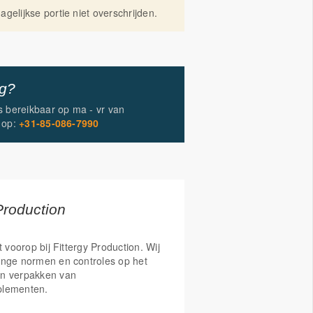
gelijkse portie niet overschrijden.
ig?
is bereikbaar op
ma - vr
van
op:
+31-85-086-7990
Production
t voorop bij Fittergy Production. Wij
enge normen en controles op het
n verpakken van
plementen.