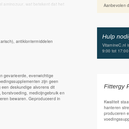
l aminozuur, wat betekent dat het
Aanbevolen da
 voorkomen tijdens operaties of
snelle groeifasen, of bij intensieve
 waardevolle aanvulling zijn om de
Hulp nod
risch), antiklontermiddelen
n, zoals vlees en zuivel. Hierdoor
VitamineC.nl 
m via voeding voldoende L-carnitine
9:00 tot 17:00
lle aanvulling zijn om carnitine-
n gevarieerde, evenwichtige
ologisch beschikbaar en bio-
 Voedingssupplementen zijn geen
Fittergy 
 een deskundige alvorens dit
rgt voor een optimale opname.
 borstvoeding, medicijngebruik en
nderen bewaren. Geproduceerd in
Kwaliteit staa
 en de optimale ondersteuning
hanteren str
produceren e
voedingssup