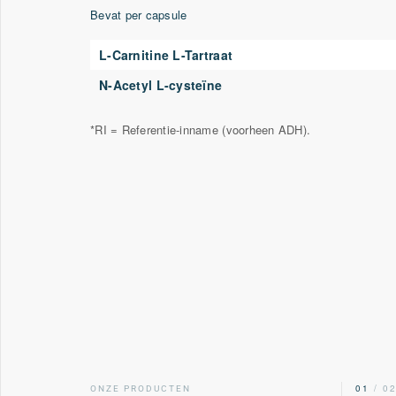
Bevat per capsule
L-Carnitine L-Tartraat
N-Acetyl L-cysteïne
*RI = Referentie-inname (voorheen ADH).
00
/ 02
01
/ 0
ONZE PRODUCTEN