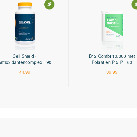
Cell Shield -
B12 Combi 10.000 met
Antioxidantencomplex - 90
Folaat en P-5-P - 60
capsules
tabletten
44,99
39,99