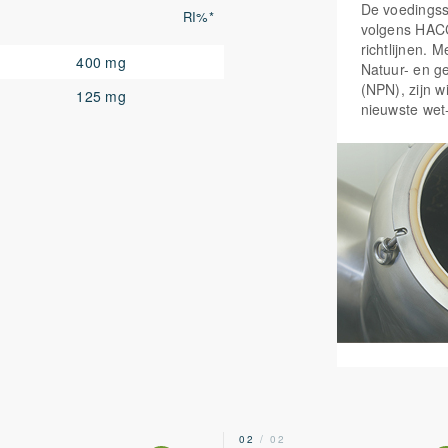
De voedings
RI%*
volgens HAC
richtlijnen. 
400 mg
Natuur- en g
(NPN), zijn w
125 mg
nieuwste wet
2
02
/ 02