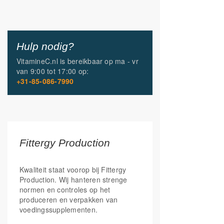
Hulp nodig?
VitamineC.nl is bereikbaar op
ma - vr
van
9:00 tot 17:00
op:
+31-85-086-7990
Fittergy Production
Kwaliteit staat voorop bij Fittergy
Production. Wij hanteren strenge
normen en controles op het
produceren en verpakken van
voedingssupplementen.