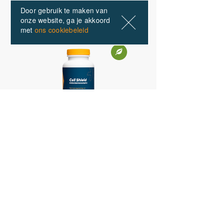
Anderen kochten ook
Door gebruik te maken van
onze website, ga je akkoord
met
ons cookiebeleid
01
/ 02
Cell Shield -
Antioxidantencomplex - 90
capsules
44,99
Bekijk producten