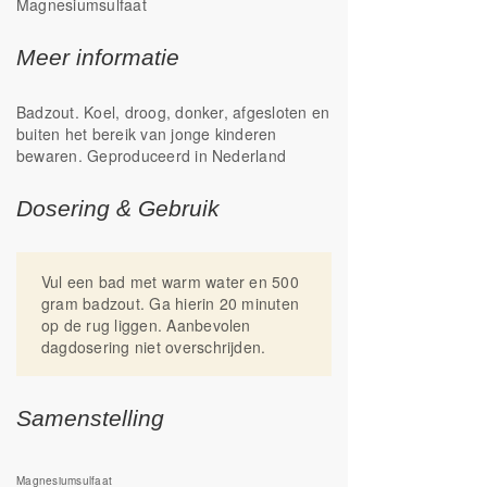
Magnesiumsulfaat
gemakkelijk door de huid opgenomen, wat
bijdraagt aan een ontspannen gevoel en
Meer informatie
soepele spieren.
Voordelen
Badzout. Koel, droog, donker, afgesloten en
Voor fysieke en geestelijke
buiten het bereik van jonge kinderen
ontspanning
bewaren. Geproduceerd in Nederland
Wordt goed opgenomen door de huid
Dosering & Gebruik
Met Fittergy Supplements kies je voor
kwaliteit en de optimale ondersteuning
van jouw leefstijl.
Vul een bad met warm water en 500
gram badzout. Ga hierin 20 minuten
WE SPARK YOUR ENERGY!
op de rug liggen. Aanbevolen
dagdosering niet overschrijden.
Samenstelling
Magnesiumsulfaat