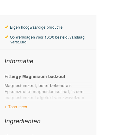
Eigen hoogwaardige productie
Op werkdagen voor 16:00 besteld, vandaag
verstuurd
Informatie
Fittergy Magnesium badzout
Magnesiumzout, beter bekend als
Epsomzout of magnesiumsulfaat, is een
magnesiumzout afgeleid van zwavelzuur.
Dit traditionele middel wordt al eeuwenlang
gebruikt voor zowel uiterlijke als innerlijke
verzorging. Ontspan lichaam en geest en
Ingrediënten
kom volledig tot rust met een warm bad
verrijkt met magnesiumsulfaat. De
magnesium in de zoutkristallen wordt