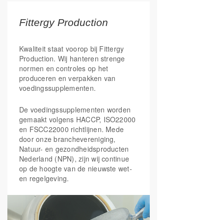
leerprestaties, het
concentratievermogen en het
Fittergy Production
geheugen*
Kwaliteit
Kwaliteit staat voorop bij Fittergy
De magnesiumkuur bevat magnesium
Production. Wij hanteren strenge
in de citraatvorm, een goed
normen en controles op het
opneembare vorm voor het lichaam.
produceren en verpakken van
voedingssupplementen.
Met Fittergy Supplements kies je voor
De voedingssupplementen worden
kwaliteit en de optimale ondersteuning
gemaakt volgens HACCP, ISO22000
van jouw leefstijl.
en FSCC22000 richtlijnen. Mede
WE SPARK YOUR ENERGY!
door onze branchevereniging,
Natuur- en gezondheidsproducten
Nederland (NPN), zijn wij continue
*Goedgekeurde gezondheidsclaim
op de hoogte van de nieuwste wet-
en regelgeving.