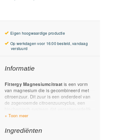
Eigen hoogwaardige productie
Op werkdagen voor 16:00 besteld, vandaag
verstuurd
Informatie
Fittergy Magnesiumcitraat
is een vorm
van magnesium die is gecombineerd met
citroenzuur. Dit zuur is een onderdeel van
de zogenoemde citroenzuurcyclus, een
biochemisch systeem dat verantwoordelijk
is voor het merendeel van de
energieproductie in onze cellen. Van de
verschillende beschikbare
Ingrediënten
magnesiumsupplementen wordt