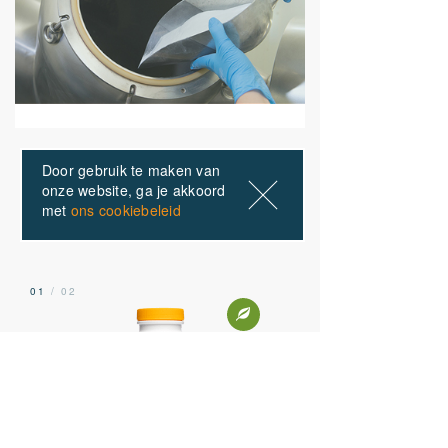
Door gebruik te maken van
ONZE PRODUCTEN
onze website, ga je akkoord
met
ons cookiebeleid
Anderen kochten ook
01
/ 02