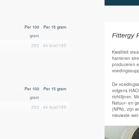
Per 100
Per 15 gram
Fittergy 
gram
292
44 kcal
​/​
185
Kwaliteit staa
kcal/1234,9
kJ
hanteren str
produceren e
kJ
voedingssup
56,1 mg
8,4 mg
De voedings
3,7 gr
0,6 gr
Per 100
Per 15 gram
volgens HAC
richtlijnen. 
gram
3,3 gr
0,5 gr
Natuur- en g
292
44 kcal
​/​
185
5,9 gr
0,9 gr
(NPN), zijn w
nieuwste wet
kcal/1234,9
kJ
4,3 gr
0,6 gr
kJ
0,605 gr
0,091 gr
56,1 mg
8,4 mg