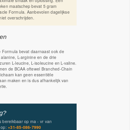
aximale smaak en oplossing. Een
treken maatschep bevat 5 gram
scle Formula. Aanbevolen dagelijkse
iet overschrijden.
gen
e Formula bevat daarnaast ook de
alanine, L-arginine en de drie
uren L-leucine, L-isoleucine en L-valine.
men de BCAA oftewel Branched-Chain
lichaam kan geen essentiële
aan maken en is dus afhankelijk van
etie.
ig?
is bereikbaar op
ma - vr
van
op:
+31-85-086-7990