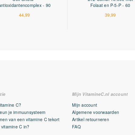
Antioxidantencomplex - 90
Folaat en P-5-P - 60
capsules
tabletten
44,99
39,99
tie
Mijn VitamineC.nl account
Vitamine C?
Mijn account
eun je immuunsysteem
Algemene voorwaarden
en van een vitamine C tekort
Artikel retourneren
 vitamine C in?
FAQ