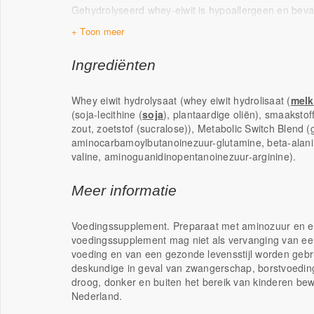
Gehydrolyseerd whey-eiwit is hypoallergeen en bevat
de opname door het lichaam gemakkelijker. Eiwitten 
spiermassa (bij sport), ondersteunen snel herstel na 
behoud van sterke botten.
Ingrediënten
Draagt bij aan groei van spiermassa
Ondersteunt herstel na training/sport
Whey eiwit hydrolysaat (whey eiwit hydrolisaat (
melk
Behoud van sterke botten
(soja-lecithine (
soja
), plantaardige oliën), smaaksto
zout, zoetstof (sucralose)), Metabolic Switch Blend 
aminocarbamoylbutanoinezuur-glutamine, beta-alanine
valine, aminoguanidinopentanoinezuur-arginine).
Meer informatie
Voedingssupplement. Preparaat met aminozuur en eiw
voedingssupplement mag niet als vervanging van ee
voeding en van een gezonde levensstijl worden gebr
deskundige in geval van zwangerschap, borstvoeding,
droog, donker en buiten het bereik van kinderen be
Nederland.