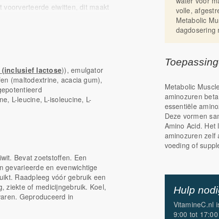
water voor m
 voorverteerde eiwitten, dit maakt
volle, afges
stimuleren spiergroei en
Metabolic Mu
training/sport en helpen bij het
dagdosering n
Toepassin
 (inclusief lactose
)), emulgator
ffen (maltodextrine, acacia gum),
Metabolic Muscl
(gepotentieerd
aminozuren beta 
, L-leucine, L-isoleucine, L-
essentiële aminoz
Deze vormen sa
Amino Acid. Het 
aminozuren zelf 
voeding of suppl
it. Bevat zoetstoffen. Een
n gevarieerde en evenwichtige
uikt. Raadpleeg vóór gebruik een
 ziekte of medicijngebruik. Koel,
Hulp nod
waren. Geproduceerd in
VitamineC.nl 
9:00 tot 17:00