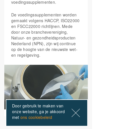
haren
Niacinamide, 10mg
voedingssupplementen.
Niacine))
Koper, mangaan, vitamine B2, selenium en
vitamine C zijn celbeschermend
De voedingssupplementen worden
gemaakt volgens HACCP, ISO22000
Folaat, ijzer, magnesium, Vitamine B2, B3,
Vitamine B5
(calcium
18 mg
300%
en FSCC22000 richtlijnen. Mede
pantothenaat)
B5, B6, B12 en vitamine C helpen bij
door onze branchevereniging,
vermoeidheid
Natuur- en gezondheidsproducten
Nederland (NPN), zijn wij continue
Vitamine B6
(Pyridoxaal-5-
3 mg
214%
op de hoogte van de nieuwste wet-
fosfaat)
en regelgeving.
Foliumzuur
(5-MTHF
200 mcg
100%
Quatrefolic®)
Vitamine B12
(100mcg
200 mcg
8000%
Adenosylcobalamine,
100mcg
Methylcobalamine)
Door gebruik te maken van
onze website, ga je akkoord
met
ons cookiebeleid
Biotine
100 mcg
200%