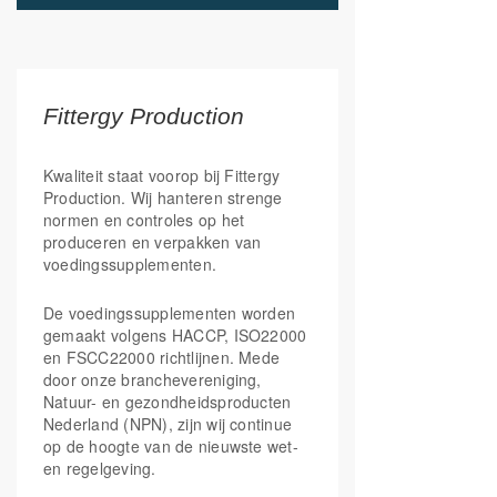
HCl)
Met Fittergy Supplements kies je voor
Vitamine B2
(Riboflavine-
3 mg
214%
kwaliteit en de optimale ondersteuning
5-fosfaat)
van jouw leefstijl.
Vitamine B3 (20mg
30 mg
190%
WE SPARK YOUR ENERGY!
Fittergy Production
Niacinamide, 10mg
Niacine
Vitamine B5
(calcium
18 mg
300%
*Goedgekeurde gezondheidsclaim
Kwaliteit staat voorop bij Fittergy
pantothenaat)
Production. Wij hanteren strenge
**Goedgekeurde gezondheidsclaim voor
normen en controles op het
Vitamine B6
(Pyridoxaal-
3 mg
214%
vitamine E (tocoferolen)
5-fosfaat)
produceren en verpakken van
***
Gezondheidsclaim in afwachting van
voedingssupplementen.
Foliumzuur
(5-MTHF
200 mcg
100%
goedkeuring door de Europese Commissie
Quatrefolic®)
De voedingssupplementen worden
Vitamine B12
(100mcg
200 mcg
8000%
gemaakt volgens HACCP, ISO22000
Adenosylcobalamine,
en FSCC22000 richtlijnen. Mede
100mcg
Methylcobalamine)
door onze branchevereniging,
Natuur- en gezondheidsproducten
Biotine
100 mcg
200%
Nederland (NPN), zijn wij continue
op de hoogte van de nieuwste wet-
Calcium
(12.73mg
14.3 mg
2%
Calcium-L-ascorbate,
en regelgeving.
1.57mg calcium
pantothenaat)