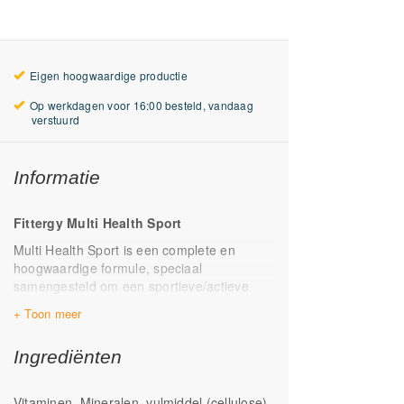
Eigen hoogwaardige productie
Op werkdagen voor 16:00 besteld, vandaag
verstuurd
Informatie
Fittergy Multi Health Sport
Multi Health Sport is een complete en
hoogwaardige formule, speciaal
samengesteld om een sportieve/actieve
levensstijl optimaal te ondersteunen. De
formule bevat zorgvuldig geselecteerde
actieve B-vitamines, zoals B2, B6, B12 en
Ingrediënten
foliumzuur(folaat), en goed opneembare
organische mineralen zoals
magnesiumtauraat, kopercitraat,
Vitaminen, Mineralen, vulmiddel (cellulose),