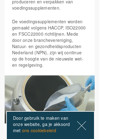
produceren en verpakken van
Vitamine B2
(Riboflavine-
3 mg
214%
5-fosfaat)
voedingssupplementen.
De voedingssupplementen worden
Vitamine B3
gemaakt volgens HACCP, ISO22000
(20mg
30 mg
190%
Niacinamide, 10mg
en FSCC22000 richtlijnen. Mede
Niacine (Nicotinezuur)
door onze branchevereniging,
Natuur- en gezondheidsproducten
Nederland (NPN), zijn wij continue
Vitamine B5
(calcium
18 mg
300%
op de hoogte van de nieuwste wet-
pantothenaat)
en regelgeving.
Vitamine B6
(Pyridoxaal-5-
3 mg
214%
fosfaat)
Foliumzuur
(5-MTHF
300 mcg
150%
Quatrefolic®)
Door gebruik te maken van
onze website, ga je akkoord
Vitamine B12
(100mcg
200 mcg
8000%
met
ons cookiebeleid
Adenosylcobalamine,
100mcg