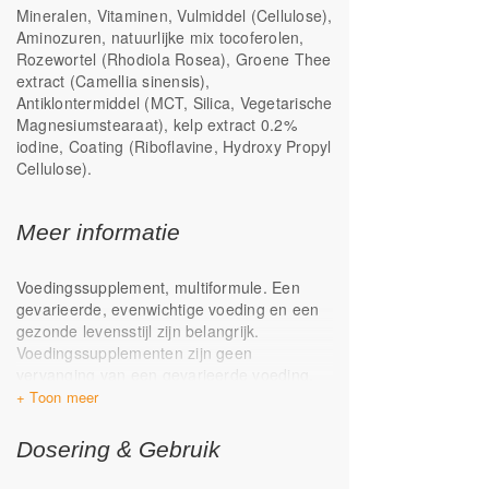
Mineralen, Vitaminen, Vulmiddel (Cellulose),
Bevat PABA en inositol
Aminozuren, natuurlijke mix tocoferolen,
Selenium uit natriumseleniet en
Rozewortel (Rhodiola Rosea), Groene Thee
seleniummethionine
extract (Camellia sinensis),
Antiklontermiddel (MCT, Silica, Vegetarische
Magnesiumstearaat), kelp extract 0.2%
iodine, Coating (Riboflavine, Hydroxy Propyl
Cellulose).
Meer informatie
Voedingssupplement, multiformule. Een
gevarieerde, evenwichtige voeding en een
gezonde levensstijl zijn belangrijk.
Voedingssupplementen zijn geen
vervanging van een gevarieerde voeding.
Koel, droog, donker en buiten het bereik
van kinderen bewaren.
Overleg bij gebruik
van cumarine derivaten
Dosering & Gebruik
(antistollingsmiddelen zoals warfarine,
acenocoumarol en fenprocoumon) eerst