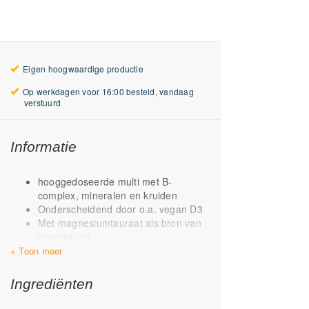
Eigen hoogwaardige productie
Op werkdagen voor 16:00 besteld, vandaag
verstuurd
Informatie
hooggedoseerde multi met B-
complex, mineralen en kruiden
Onderscheidend door o.a. vegan D3
Met magnesiumtauraat als bron van
magnesium
Met vitamine K1 & K2
Twee actieve vormen van vitamine
B12 Adenocobalamine en
Ingrediënten
methylcoalbumine
Foliumzuur als folaat