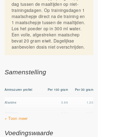
van jouw leefstijl.
dag tussen de maaltijden op niet-
trainingsdagen. Op trainingsdagen 1
We Spark your energy met Fittergy
maatschepje direct na de training en
Supplements!
1 maatschepje tussen de maaltijden.
Los het poeder op in 300 ml water.
Een volle, afgestreken maatschep
*Goedgekeurde gezondheidsclaim
bevat 20 gram eiwit. Dagelijkse
aanbevolen dosis niet overschrijden.
Samenstelling
Aminozuren profiel
Per 100 gram
Per 30 gram
Alanine
3.99
1.20
Arginine
2.24
0.67
Aspartic Acid
8.91
2.68
Voedingswaarde
Cystine
2.00
0.60