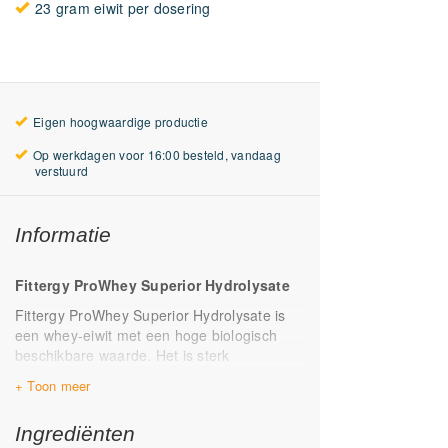
23 gram eiwit per dosering
Eigen hoogwaardige productie
Op werkdagen voor 16:00 besteld, vandaag
verstuurd
Informatie
Fittergy ProWhey Superior Hydrolysate
Fittergy ProWhey Superior Hydrolysate is
een whey-eiwit met een hoge biologisch
beschikbare waarde. Het is sterk
geconcentreerd en bevat daarom relatief
weinig vet en suikers. Ideaal als je je
calorie-inname laag wilt houden! Ook
Ingrediënten
maken wij gebruik van voorverteerd whey-