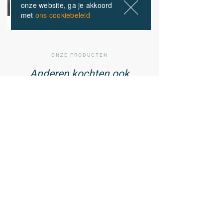
onze website, ga je akkoord
met
ons cookiebeleid
ONZE PRODUCTEN
Anderen kochten ook
01
/ 02
Cell Shield -
Antioxidantencomplex - 90