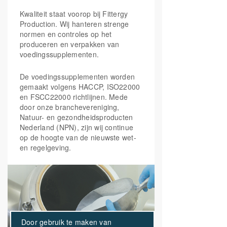
Tryptophan
1.17
0.35
Kwaliteit staat voorop bij Fittergy
Production. Wij hanteren strenge
Tyrosine
2.53
0.76
normen en controles op het
produceren en verpakken van
Valine**
4.77
1.43
voedingssupplementen.
** BCAA's
De voedingssupplementen worden
gemaakt volgens HACCP, ISO22000
en FSCC22000 richtlijnen. Mede
door onze branchevereniging,
Natuur- en gezondheidsproducten
Nederland (NPN), zijn wij continue
op de hoogte van de nieuwste wet-
en regelgeving.
Door gebruik te maken van