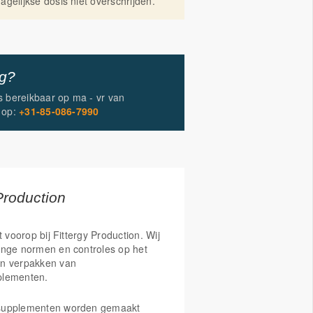
gelijkse dosis niet overschrijden.
ig?
is bereikbaar op
ma - vr
van
op:
+31-85-086-7990
Production
t voorop bij Fittergy Production. Wij
enge normen en controles op het
n verpakken van
plementen.
supplementen worden gemaakt