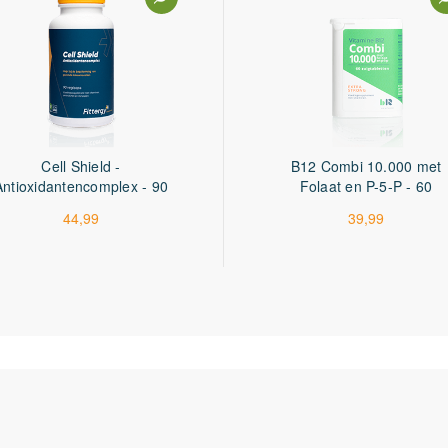
5 miljard
5 miljard
5 miljard
5 miljard
5 miljard
Cell Shield -
B12 Combi 10.000 met
Antioxidantencomplex - 90
Folaat en P-5-P - 60
7mg
70%
capsules
tabletten
44,99
39,99