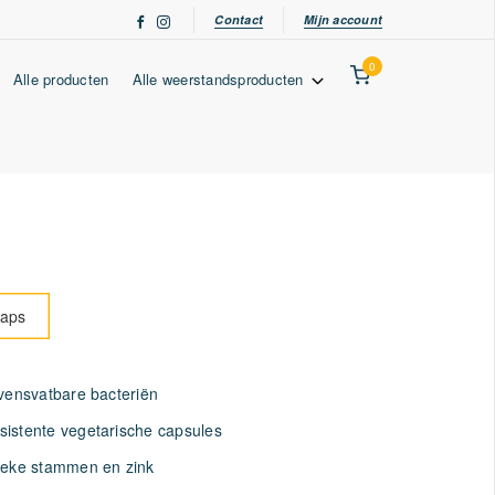
Contact
Mijn account
0
Alle producten
Alle weerstandsproducten
caps
evensvatbare bacteriën
istente vegetarische capsules
ieke stammen en zink