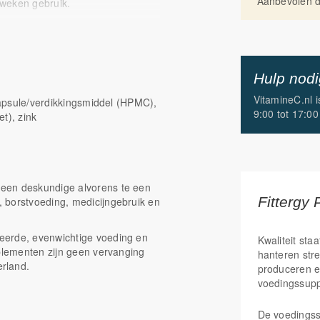
Aanbevolen da
2 weken gebruik.
g geselecteerde bacteriestammen.
nde eenheden (KVE).
Hulp nod
helpen ervoor te zorgen dat de
VitamineC.nl 
 capsule/verdikkingsmiddel (HPMC),
ng komen.
9:00 tot 17:00
et), zink
g van het immuunsysteem.*
n. Dit gebeurt door
in de darmen. In de darmen zijn
een deskundige alvorens te een
teriepreparaat en bevat 100
Fittergy 
 borstvoeding, medicijngebruik en
e. Het supplement bevat 11
eerde, evenwichtige voeding en
Kwaliteit staa
pplementen zijn geen vervanging
hanteren str
Voor optimale ondersteuning van
rland.
produceren e
voedingssup
!
De voedings