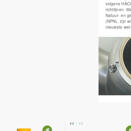
volgens HAC
richtlijnen. 
Natuur- en g
(NPN), zijn w
nieuwste wet
00 mg
Hoeveelheid
RI*
per capsule
KVE*
25 miljard
5 miljard
5 miljard
25 miljard
10 miljard
2
02
/ 02
5 miljard