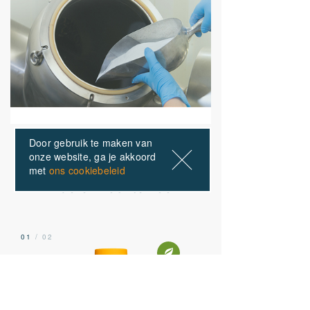
Door gebruik te maken van
onze website, ga je akkoord
ONZE PRODUCTEN
met
ons cookiebeleid
Anderen kochten ook
01
/ 02