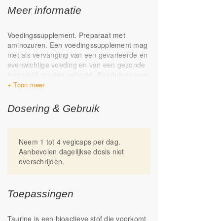
Meer informatie
Voedingssupplement. Preparaat met
aminozuren. Een voedingssupplement mag
niet als vervanging van een gevarieerde en
evenwichtige voeding en van een gezonde
levensstijl worden gebruikt. Raadpleeg voor
gebruik een arts in geval van
zwangerschap, borstvoeding, ziekte of
medicijngebruik. Koel, droog, donker en
Dosering & Gebruik
buiten het bereik van kinderen bewaren.
Geproduceerd in Nederland
Neem 1 tot 4 vegicaps per dag.
Aanbevolen dagelijkse dosis niet
overschrijden.
Toepassingen
Taurine is een bioactieve stof die voorkomt