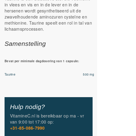
in vlees en vis en in de lever en in de
hersenen wordt gesynthetiseerd uit de
zwavelhoudende aminozuren cysteïne en
methionine. Taurine speelt een rol in tal van
lichaamsprocessen.
Samenstelling
Bevat per minimale dagdosering van 1 capsule:
Taurine
500 mg
Hulp nodig?
VitamineC.nl is bereikbaar op
ma - vr
van
9:00 tot 17:00
op:
+31-85-086-7990