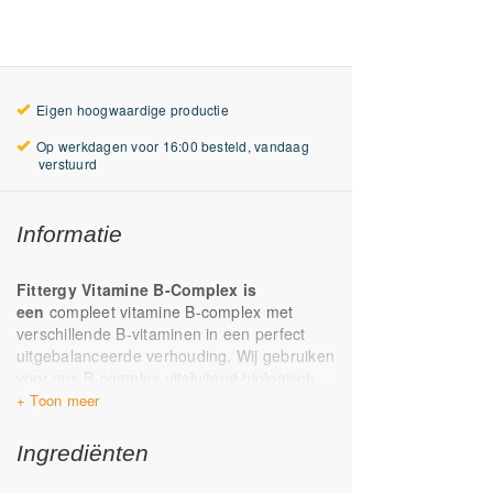
Eigen hoogwaardige productie
Op werkdagen voor 16:00 besteld, vandaag
verstuurd
Informatie
Fittergy Vitamine B-Complex is
een
compleet vitamine B-complex met
verschillende B-vitaminen in een perfect
uitgebalanceerde verhouding. Wij gebruiken
voor ons B-complex uitsluitend biologisch
actieve
B-vitaminen
. Dit houdt in dat het
lichaam deze goed en direct kan opnemen,
zonder dat ze eerst nog moeten worden
Ingrediënten
omgezet in de actieve vorm. Op deze
manier
ondervindt
je optimaal effect van