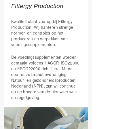
Fittergy Production
Vitamine B12 in 2 verschillende
Foliumzuur
(5-MTHF
200 mcg
100%
Quatrefolic ®)
actieve vormen (methyl en
adenosylcobalamine)
Vitamine B12
24 mcg
960%
Kwaliteit staat voorop bij Fittergy
(Methylcobalamine B12)
Production. Wij hanteren strenge
normen en controles op het
Biotine
(vitamine H)
25 mcg
50%
Met Fittergy Supplements kies je voor
produceren en verpakken van
kwaliteit en de optimale ondersteuning
*RI: Referentie inname.
voedingssupplementen.
van jouw leefstijl.
WE SPARK YOUR ENERGY!
De voedingssupplementen worden
gemaakt volgens HACCP, ISO22000
en FSCC22000 richtlijnen. Mede
*Goedgekeurde gezondheidsclaim
door onze branchevereniging,
Natuur- en gezondheidsproducten
Nederland (NPN), zijn wij continue
op de hoogte van de nieuwste wet-
en regelgeving.