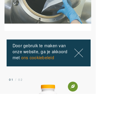
Door gebruik te maken van
ONZE PRODUCTEN
onze website, ga je akkoord
met
ons cookiebeleid
Anderen kochten ook
01
/ 02