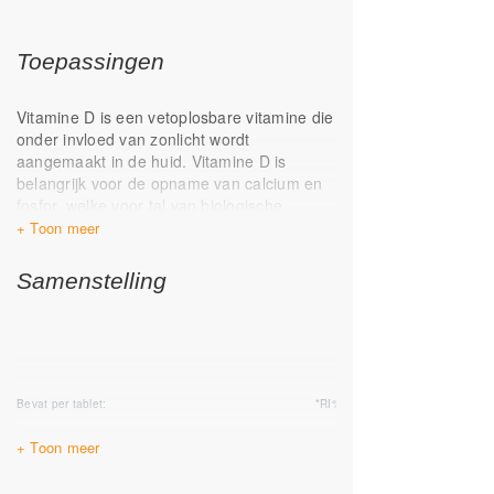
Toepassingen
Vitamine D is een vetoplosbare vitamine die
onder invloed van zonlicht wordt
aangemaakt in de huid. Vitamine D is
belangrijk voor de opname van calcium en
fosfor, welke voor tal van biologische
processen in het lichaam noodzakelijk zijn
en zorgt tegelijkertijd voor sterke, soepele
spieren en sterke botten en tanden.
Samenstelling
Vitamine D helpt tevens het
immuunsysteem en ondersteunt de
weerstand van het lichaam.
Vitamine D heeft nog vele andere
wetenschappelijk bewezen functies in het
Bevat per tablet:
*RI%
menselijk lichaam. Zie hieronder de
verschillende gezondheidsclaims op
Vitamine D:
Vitamine D
(Cholecalciferol -vegan)
25 mcg
500%
speelt een rol in de