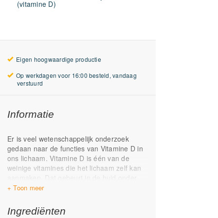
(vitamine D)
Eigen hoogwaardige productie
Op werkdagen voor 16:00 besteld, vandaag
verstuurd
Informatie
Er is veel wetenschappelijk onderzoek
gedaan naar de functies van Vitamine D in
ons lichaam. Vitamine D is één van de
weinige vitamines die het lichaam zelf kan
aanmaken. Dat gebeurt in de huid onder
invloed van zonlicht. Aangezien de zon in
de wintermaanden in Nederland
onvoldoende kracht heeft voor de aanmaak
Ingrediënten
van vitamine D, is voor een aantal mensen