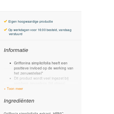
Eigen hoogwaardige productie
Op werkdagen voor 16:00 besteld, vandaag
verstuurd
Informatie
Griffonina simplicifolia heeft een
positieve invloed op de werking van
het zenuwstelsel*
Dit product wordt veel ingezet bij
sombere gevoelens (bij stress)
5-hydroxytryptofaan (5-HTP) is een
omzettingsstap verder in vergelijking
met gewoon tryptofaan
Ingrediënten
*Gezondheidsclaim in afwachting van
goedkeuring door de Europese Commissie
Griffonia simplicifolia extract, HPMC