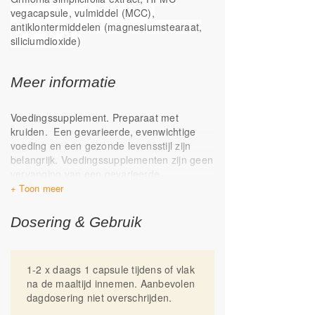
vegacapsule, vulmiddel (MCC),
antiklontermiddelen (magnesiumstearaat,
siliciumdioxide)
Meer informatie
Voedingssupplement. Preparaat met
kruiden. Een gevarieerde, evenwichtige
voeding en een gezonde levensstijl zijn
belangrijk. Voedingssupplementen zijn geen
vervanging van een gevarieerde
voeding De capsules hebben een
karakteristieke geur. Sommige mensen
kunnen lichte misselijkheid ervaren na het
Dosering & Gebruik
gebruik. Dit is een snel voorbijgaand
verschijnsel en kan worden voorkomen door
de dosering langzaam op te bouwen. Niet
1-2 x daags 1 capsule tijdens of vlak
gebruiken bij zwangerschap en
na de maaltijd innemen. Aanbevolen
borstvoeding. Niet gebruiken in combinatie
dagdosering niet overschrijden.
met medicijnen die de hersenstofwisseling
beïnvloeden, zoals antidepressiva en