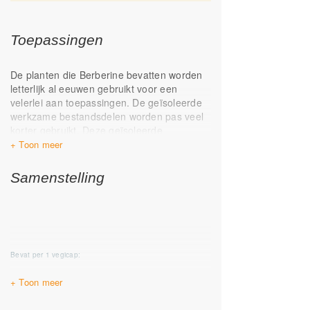
Toepassingen
De planten die Berberine bevatten worden
letterlijk al eeuwen gebruikt voor een
velerlei aan toepassingen. De geïsoleerde
werkzame bestandsdelen worden pas veel
korter gebruikt. Deze geïsoleerde
bestandsdelen worden ook gebruikt in dit
voedingssupplement
Samenstelling
Berberine:
Is goed voor de lever*
Ondersteunt het herstellend
vermogen van de huid*
* Gezondheidsclaims in afwachting van
Bevat per 1 vegicap:
Europese toelating
Berberine aristata
400 mg