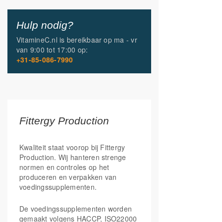
gestandaardiseerd op 97%
Hulp nodig?
VitamineC.nl is bereikbaar op
ma - vr
van
9:00 tot 17:00
op:
+31-85-086-7990
Fittergy Production
Kwaliteit staat voorop bij Fittergy
Production. Wij hanteren strenge
normen en controles op het
produceren en verpakken van
voedingssupplementen.
De voedingssupplementen worden
gemaakt volgens HACCP, ISO22000