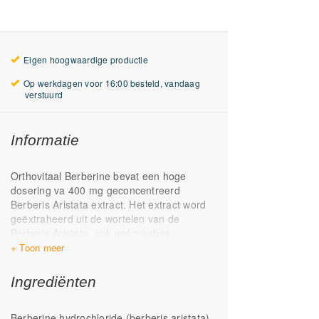
Eigen hoogwaardige productie
Op werkdagen voor 16:00 besteld, vandaag
verstuurd
Informatie
Orthovitaal Berberine bevat een hoge
dosering va 400 mg geconcentreerd
Berberis Aristata extract. Het extract word
geëxtraheerd uit de wortelen van de
Berberis Aristata, ook wel zuurbes
genoemd. Berberine is de naam van het
voornaamste werkzame bestandsdeel van
de zuurbes.
Ingrediënten
Berberine wordt veelzijdig ingezet en heeft
verschillende gezondheidsvoordelen*.
Berberine hydrochloride (berberis aristata),