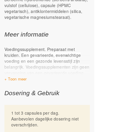
vulstof (cellulose), capsule (HPMC
Berberine is een zeer veelzijdig
vegetarisch), antiklontermiddelen (silica,
extract dat meerdere functies heeft.
vegetarische magnesiumstearaat).
Zo ondersteunt berberine het herstel
van de huid en is het goed voor de
lever*.
Meer informatie
Voedingssupplement. Preparaat met
kruiden.
Een gevarieerde, evenwichtige
voeding en een gezonde levensstijl zijn
belangrijk. Voedingssupplementen zijn geen
vervanging van een gevarieerde voeding.
Koel, droog, donker en buiten het bereik
van kinderen bewaren. Niet gebruiken
tijdens zwangerschap of borstvoeding.
Dosering & Gebruik
Geproduceerd in Nederland.
1 tot 3 capsules per dag.
Aanbevolen dagelijke dosering niet
overschrijden.