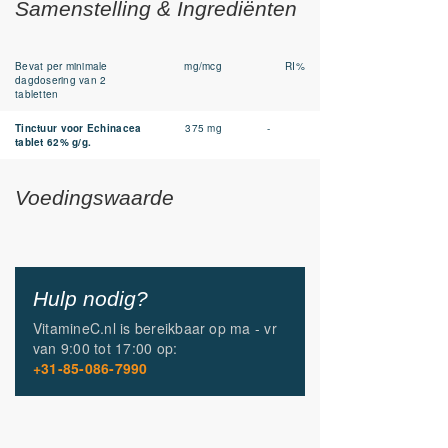
Samenstelling & Ingrediënten
Bevat per minimale
mg/mcg
RI%
dagdosering van 2
tabletten
Tinctuur voor Echinacea
375 mg
-
tablet 62% g/g.
Voedingswaarde
Hulp nodig?
VitamineC.nl is bereikbaar op
ma - vr
van
9:00 tot 17:00
op:
+31-85-086-7990