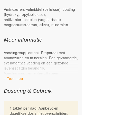
Aminozuren, vulmiddel (cellulose), coating
(hydroxypropylcellulose),
antiklontermiddelen (vegetarische
magnesiumstearaat, silica), mineralen.
Meer informatie
Voedingssupplement. Preparaat met
aminozuren en mineralen. Een gevarieerde,
evenwichtige voeding en een gezonde
levensstijl zijn belangrijk.
Voedingssupplementen zijn geen
vervanging van een gevarieerde voeding.
Koel, droog, donker en buiten het bereik
van kinderen bewaren.
Geproduceerd in
Dosering & Gebruik
Nederland.
1 tablet per dag. Aanbevolen
dagelijkse dosis niet overschrijden.