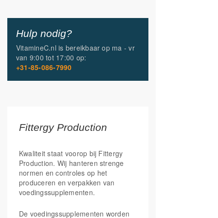
Zink
(zinkcitraat)
10 mg
100%
Hulp nodig?
L-Lysine
(L-Lysine hydrochloride)
1000 mg
VitamineC.nl is bereikbaar op
ma - vr
van
9:00 tot 17:00
op:
*RI: Referentie inname.
+31-85-086-7990
Fittergy Production
Kwaliteit staat voorop bij Fittergy
Production. Wij hanteren strenge
normen en controles op het
produceren en verpakken van
voedingssupplementen.
De voedingssupplementen worden