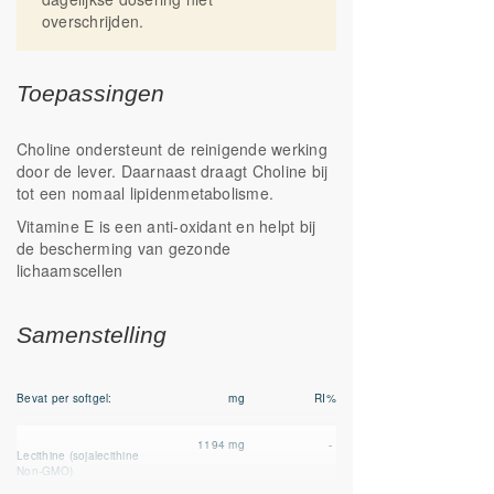
overschrijden.
Toepassingen
Choline ondersteunt de reinigende werking
door de lever. Daarnaast draagt Choline bij
tot een nomaal lipidenmetabolisme.
Vitamine E is een anti-oxidant en helpt bij
de bescherming van gezonde
lichaamscellen
Samenstelling
Bevat per softgel:
mg
RI%
1194 mg
-
Lecithine
(sojalecithine
Non-GMO)