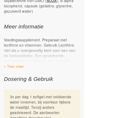
Sojalecithine non-GMO (
SOJA
), d-alpha
tocopherol, capsule (gelatine, glycerine,
gezuiverd water)
Meer informatie
Voedingssupplement. Preparaat met
lecithine en vitaminen. Gebruik Lecithine
niet als u overgevoelig bent voor een van
de bestanddelen. Een gevarieerde,
evenwichtige voeding en een gezonde
leefstijl zijn belangrijk.
Een
voedingssupplement is geen vervanging
voor een gevarieerde voeding.
Dosering & Gebruik
Raadpleeg voor gebruik een deskundige in
geval van zwangerschap, lactatie, ziekte of
medicijngebruik. Buiten bereik van kinderen
3x per dag 1 softgel met voldoende
bewaren. Droog en op kamertemperatuur
water innemen, bij voorkeur tijdens
bewaren.
de maaltijd. Tenzij anders
Geproduceerd in Nederland.
geadviseerd. De aanbevolen
dagelijkse dosering niet