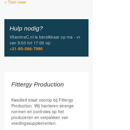
Vitamine E
(D-alpha-
6 mg
50%
tocopherol)
RI = Referentie Inname (voorheen ADH)
Hulp nodig?
VitamineC.nl is bereikbaar op
ma - vr
van
9:00 tot 17:00
op:
+31-85-086-7990
Fittergy Production
Kwaliteit staat voorop bij Fittergy
Production. Wij hanteren strenge
normen en controles op het
produceren en verpakken van
voedingssupplementen.