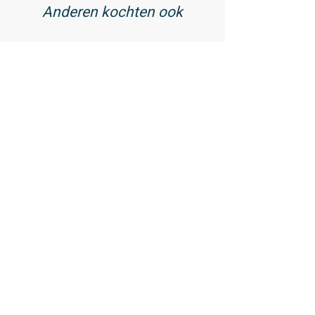
Anderen kochten ook
01
/ 02
Cell Shield -
Antioxidantencomplex - 90
capsules
44,99