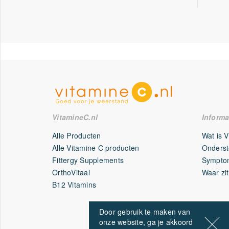
VitamineC.nl
Informa
Alle Producten
Wat is 
Alle Vitamine C producten
Onderst
Fittergy Supplements
Symptom
OrthoVitaal
Waar zit
B12 Vitamins
Door gebruik te maken van
onze website, ga je akkoord