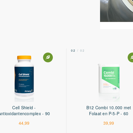
2
02
/ 02
Cell Shield -
B12 Combi 10.000 met
Antioxidantencomplex - 90
Folaat en P-5-P - 60
capsules
tabletten
44,99
39,99