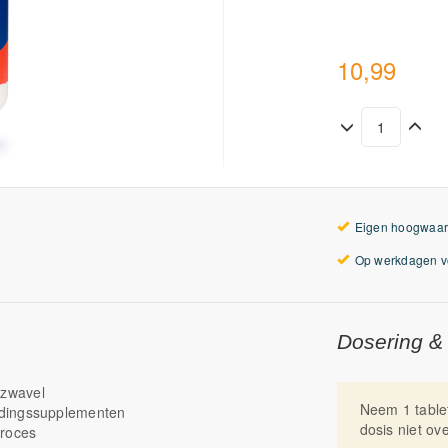
10,99
Eigen hoogwaar
Op werkdagen vo
Dosering &
 zwavel
Neem 1 table
edingssupplementen
dosis niet ov
proces