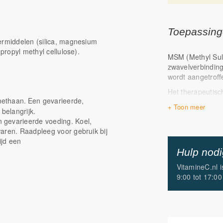
Toepassin
ermiddelen (silica, magnesium
 propyl methyl cellulose).
MSM (Methyl Sul
zwavelverbinding
wordt aangetroff
Het therapeutisch
methaan.
Een gevarieerde,
bekend. Al in de
belangrijk.
zwavelrijke hete
 gevarieerde voeding. Koel,
oorsprong, een g
aren. Raadpleeg voor gebruik bij
komen. In veel h
ijd een
ook vaak rijk te 
Hulp nod
VitamineC.nl 
9:00 tot 17:00