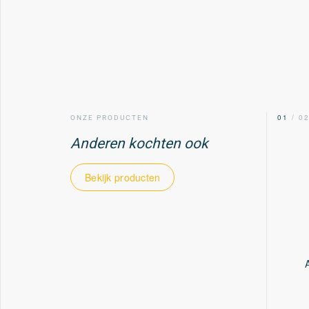
00
/ 02
01
/ 0
ONZE PRODUCTEN
Anderen kochten ook
Bekijk producten