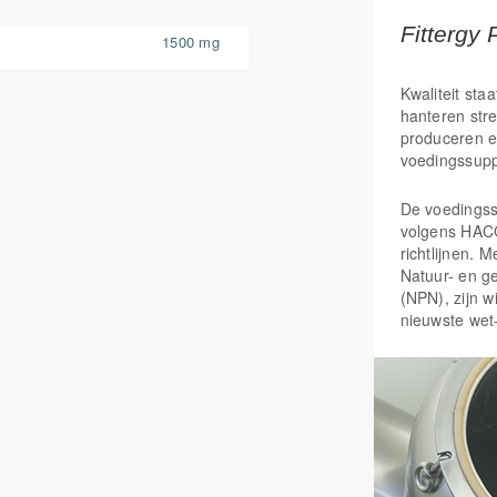
Fittergy 
1500 mg
Kwaliteit staa
hanteren str
produceren e
voedingssup
De voedings
volgens HAC
richtlijnen. 
Natuur- en g
(NPN), zijn w
nieuwste wet