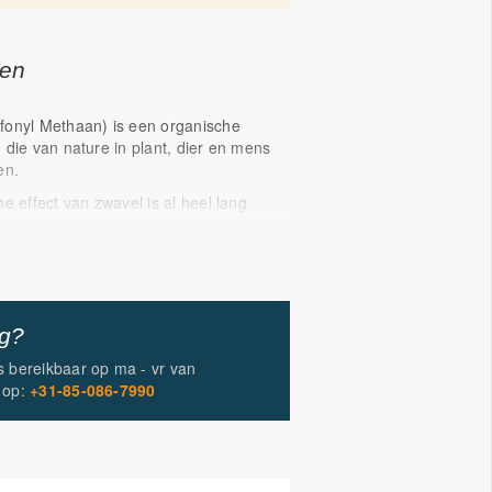
gen
fonyl Methaan) is een organische
 die van nature in plant, dier en mens
en.
e effect van zwavel is al heel lang
 oudheid was het baden in de
 bronnen, vaak van vulkanische
eliefde methode om van klachten af te
edendaagse kuuroorden blijkt het water
zijn aan zwavelverbindingen
ig?
is bereikbaar op
ma - vr
van
op:
+31-85-086-7990