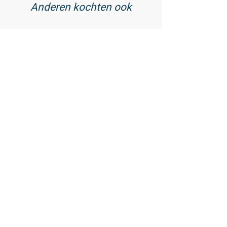
Anderen kochten ook
01
/ 02
Cell Shield -
Antioxidantencomplex - 90
capsules
44,99
Bekijk producten