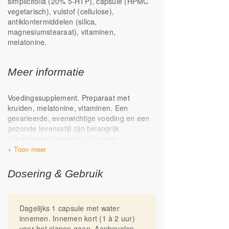
simplicifolia (20% 5-HTP), capsule (HPMC
vegetarisch), vulstof (cellulose),
antiklontermiddelen (silica,
magnesiumstearaat), vitaminen,
melatonine.
Meer informatie
Voedingssupplement. Preparaat met
kruiden, melatonine, vitaminen. Een
gevarieerde, evenwichtige voeding en een
gezonde levensstijl zijn belangrijk.
Voedingssupplementen zijn geen
vervanging van een gevarieerde voeding.
Bij kamertemperatuur en droog bewaren.
Niet gebruiken bij zwangerschap en
Dosering & Gebruik
borstvoeding. Dit voedingssupplement is
niet geschikt voor kinderen tot en met 10
jaar. Niet gebruiken in combinatie met
Dagelijks 1 capsule met water
medicijnen die de hersenstofwisseling
innemen. Innemen kort (1 à 2 uur)
beïnvloeden, zoals antidepressiva en
voor het slapen gaan. Aanbevolen