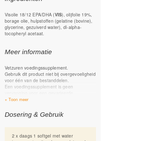
rijk aan polyfenolen
Visolie 18/12 EPA/DHA (
VIS
), olijfolie 19%,
borage olie, hulpstoffen (gelatine (bovine),
glycerine, gezuiverd water), dl-alpha-
tocopheryl acetaat.
Meer informatie
Vetzuren voedingssupplement.
Gebruik dit product niet bij overgevoeligheid
voor één van de bestanddelen.
Een voedingssupplement is geen
vervanging voor een gevarieerde
voeding.Dit product is niet geschikt voor
kinderen tot 12 jaar.
Raadpleeg bij zwangerschap, lactatie,
Dosering & Gebruik
ziekte en medicijngebruik altijd vóór gebruik
een deskundige. Buiten bereik van kinderen
bewaren. Droog en op kamertemperatuur
2 x daags 1 softgel met water
bewaren. Geproduceerd in Nederland.