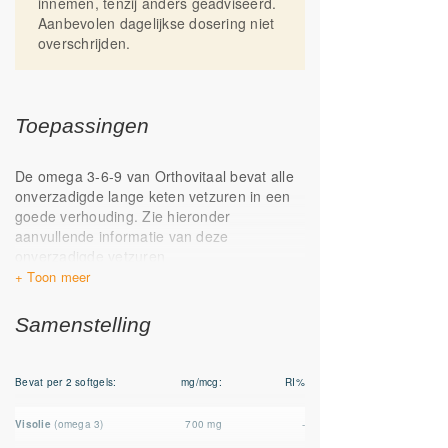
innemen, tenzij anders geadviseerd.
Aanbevolen dagelijkse dosering niet
overschrijden.
Toepassingen
De omega 3-6-9 van Orthovitaal bevat alle
onverzadigde lange keten vetzuren in een
goede verhouding. Zie hieronder
aanvullende informatie van deze
onverzadigde vetzuren
Omega-3: EPA (eicosapentaeenzuur - 20:5)
en DHA (docosahexaeenzuur - 22:6) uit
Samenstelling
visolie.
Omega-6: GLA (Gammalinoleenzuur -18:3)
uit boragie olie
Bevat per 2 softgels:
mg/mcg:
RI%
Omega-9: Oliezuur (18:1) uit olijfolie
Visolie
(omega 3)
700 mg
-
Visolie bevat de vetzuren EPA en DHA,