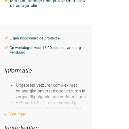
Met plantaardige omega-6 vetzuur GLA
uit borage-olie
Eigen hoogwaardige productie
Op werkdagen voor 16:00 besteld, vandaag
verstuurd
Informatie
Uitgebreid vetzurencomplex met
belangrijke onverzadigde vetzuren in
zorgvuldig afgestemde verhoudingen.
EPA en DHA zijn de meervoudig
onverzadigde lange keten vetzuren,
veelal bekend uit vette vis.
Olijfolie bevat de onverzadigde
omega-9 vetzuren en is van nature
Ingrediënten