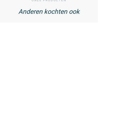
ONZE PRODUCTEN
Anderen kochten ook
01
/ 02
Cell Shield -
Antioxidantencomplex - 90
capsules
44,99