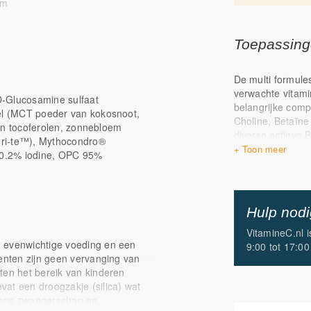
um
i.p.v. ascorbinezuur
Toepassin
ionine
De multi formule
verwachte vitami
D-Glucosamine sulfaat
belangrijke comp
del (MCT poeder van kokosnoot,
Choline, Betaïne
van tocoferolen, zonnebloem
diverse actieve 
Veri-te™), Mythocondro®
organische miner
t 0.2% iodine, OPC 95%
magnesiumtauraat
ijzerbisglycinaat
weinige multi for
voorkomende toco
Hulp nod
en delta tocofer
VitamineC.nl 
Uniek voor de Or
, evenwichtige voeding en een
9:00 tot 17:00
specifiek gericht
menten zijn geen vervanging van
glucosamine, co
ten het bereik van kinderen
lecithine en OP
at een droogzakje (silica) wat
jdens zwangerschap en
Hieronder een a