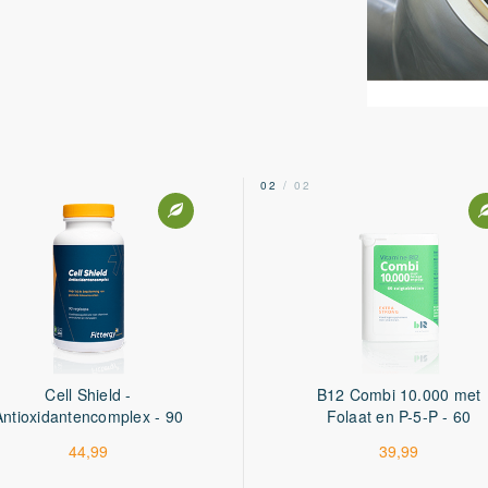
3 mg
214%
200 mcg
100%
200 mcg
8000%
100 mcg
200%
2
02
/ 02
39.75 mg
5%
33.28 mg
9%
240 mg
300%
Cell Shield -
B12 Combi 10.000 met
Antioxidantencomplex - 90
Folaat en P-5-P - 60
15 mg
capsules
tabletten
44,99
39,99
2 mg