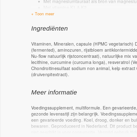
Met magnesiumtauraat als bron van magnesi
Met vitamine K1 & K2
Ruim in vitamine C in de vorm van ascorbaten 
Foliumzuur als folaat
Bevat PABA en inositol
Ingrediënten
Selenium uit natriumseleniet en seleniummeth
Vitaminen, Mineralen, capsule (HPMC vegetarisch) 
(fermented), aminozuren, rijstbloem antiklontermid
Nu-flow natuurlijk rijstconcentraat), n
atuurlijke mix 
lecithine, curcumine (curcuma longa), resveratrol (
Chondroitinesulfaat sodium non animal, kelp extrac
(druivenpitextract).
Meer informatie
Voedingssupplement, multiformule. Een gevarieerde
gezonde levensstijl zijn belangrijk. Voedingssupple
een gevarieerde voeding. Koel, droog, donker en bui
bewaren. Geproduceerd in Nederland. Dit product bev
niet geschikt is voor consumptie.
Vermijd gebruik ti