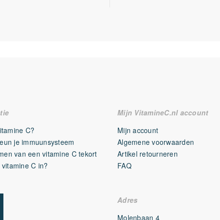
20 mg
amma)
2 mg
15 mg
15 mg
25 mg
25 mcg
tie
Mijn VitamineC.nl account
30 mg
Vitamine C?
Mijn account
50 mg
eun je immuunsysteem
Algemene voorwaarden
en van een vitamine C tekort
Artikel retourneren
10 mg
 vitamine C in?
FAQ
30 mg
7 mg
50%
Adres
1.5 mg
150%
Molenbaan 4