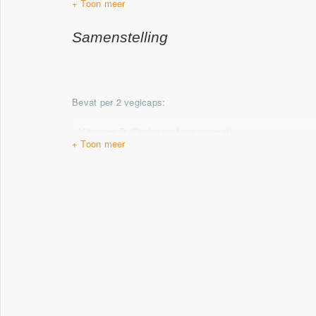
borstvoeding. Dit product is niet geschikt voor kinder
gebruik van cumarine derivaten (antistollingsmiddel
en fenprocoumon) eerst met een deskundige alvoren
Samenstelling
gebruiken.
Bevat per 2 vegicaps:
Vitamine D
(Cholecalciferol (vegan))
Vitamine E
(natuurlijk vitamine E succinaat)
Vitamine K2
Vitamine B1
(Thiamine HCl)
Vitamine B2
(Riboflavine-5-fosfaat)
Vitamine B3
(20mg Niacinamide, 10mg Niacine)
Vitamine B5
(calcium pantothenaat)