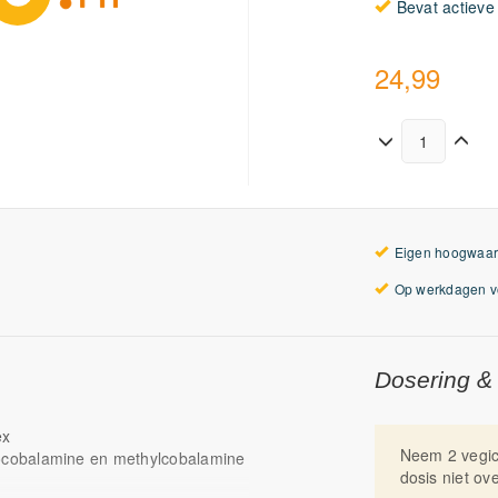
Bevat actieve
24,99
Eigen hoogwaar
Op werkdagen vo
Dosering &
ex
Neem 2 vegic
ocobalamine en methylcobalamine
dosis niet ov