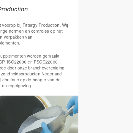
iënten:
Production
per, seleen, zink, vitamine A, B12, B6, C
ndersteunen het immuunsysteem
t voorop bij Fittergy Production. Wij
 fosfor, ijzer, jodium, koper, magnesium,
enge normen en controles op het
e B1, B2, B3, B5, B6, B12 en vitamine
n verpakken van
het energieniveau
plementen.
langrijk voor bloedvaten
zink zijn goed voor de haren
supplementen worden gemaakt
CP, ISO22000 en FSCC22000
Vitamine B3, B2, A, C en zink zijn
Mede door onze branchevereniging,
e huid
ezondheidsproducten Nederland
vitamine B2, selenium en vitamine C
ij continue op de hoogte van de
mend
- en regelgeving.
agnesium, Vitamine B2, B3, B5, B6, B12
lpen bij vermoeidheid