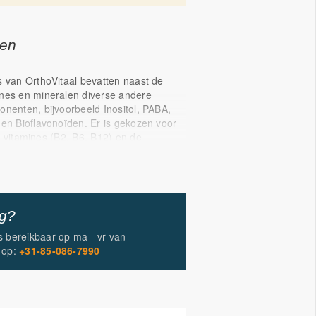
gen
s van OrthoVitaal bevatten naast de
nes en mineralen diverse andere
onenten, bijvoorbeeld Inositol, PABA,
 en Bioflavonoïden. Er is gekozen voor
B vitamines (B2, B6, B12) en de
aalingrediënten zoals
, kopercitraat, mangaancitraat en
. OrthoVitaal heeft tevens als één van de
mules een tocoferolen mix van natuurlijk
ferolen, namelijk de alfa, beta, gamma
ig?
olen.
is bereikbaar op
ma - vr
van
tho Multi 60+ zijn de componenten
op:
+31-85-086-7990
 op de zestig plusser zoals chondroïtine,
ënzymQ10, resveratrol, curcuma,
C's
antal gezondheidsclaims van de