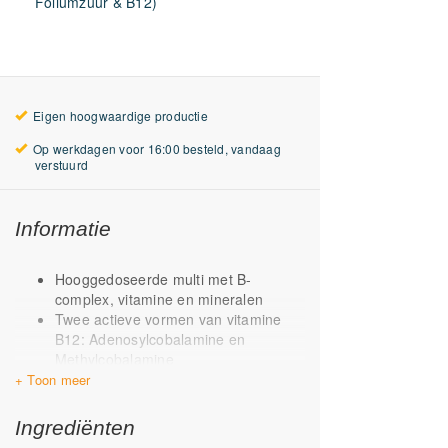
Foliumzuur & B12)
Eigen hoogwaardige productie
Op werkdagen voor 16:00 besteld, vandaag
verstuurd
Informatie
Hooggedoseerde multi met B-
complex, vitamine en mineralen
Twee actieve vormen van vitamine
B12: Adenosylcobalamine en
Methylcobalamine
Onderscheidend door o.a. vegan D3
Met magnesiumtauraat als bron van
magnesium
Ingrediënten
Met vitamine K1 & K2