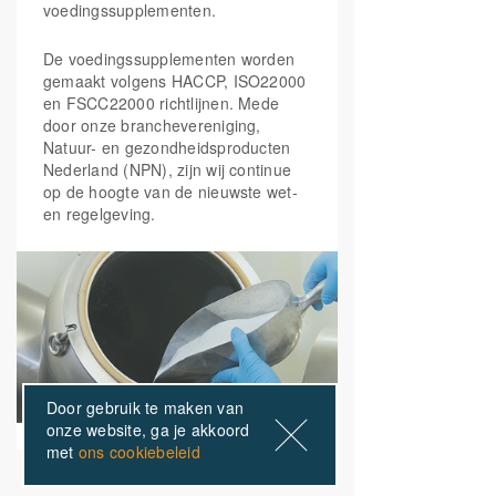
5-fosfaat)
voedingssupplementen.
Koper, mangaan, vitamine B2, selenium en
vitamine C zijn celbeschermend
De voedingssupplementen worden
Folaat, ijzer, magnesium, vitamine B2, B3,
Vitamine B3
gemaakt volgens HACCP, ISO22000
(20mg
30 mg
190%
B5, B6, B12 en vitamine C helpen bij
Niacinamide, 10mg
en FSCC22000 richtlijnen. Mede
Niacine (Nicotinezuur)
vermoeidheid
door onze branchevereniging,
Natuur- en gezondheidsproducten
Nederland (NPN), zijn wij continue
Vitamine B5
(calcium
18 mg
300%
op de hoogte van de nieuwste wet-
pantothenaat)
en regelgeving.
Vitamine B6
(Pyridoxaal-5-
3 mg
214%
fosfaat)
Foliumzuur
(5-MTHF
200 mcg
100%
Quatrefolic®)
Door gebruik te maken van
onze website, ga je akkoord
Vitamine B12
(25mcg
50 mcg
2000%
met
ons cookiebeleid
Adenosylcobalamine,
25mcg Methylcobalamine
B12)