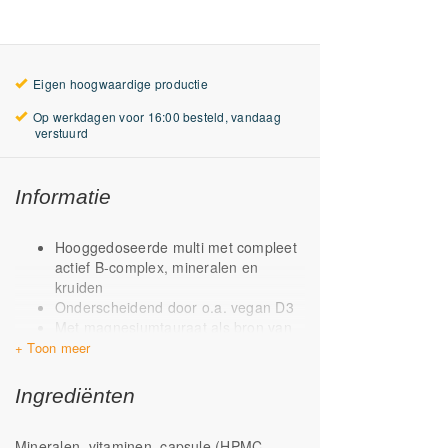
Eigen hoogwaardige productie
Op werkdagen voor 16:00 besteld, vandaag
verstuurd
Informatie
Hooggedoseerde multi met compleet
actief B-complex, mineralen en
kruiden
Onderscheidend door o.a. vegan D3
Met magnesiumtauraat als bron van
magnesium
Met vitamine K1 & K2
Twee actieve vormen van vitamine
Ingrediënten
B12 Adenocobalamine en
methylcobalamine
Mineralen, vitaminen, capsule (HPMC
Foliumzuur als folaat