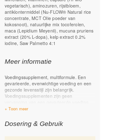
vegetarisch), aminozuren, rijstbloem,
Bevat PABA en inositol
antiklontermiddel (Nu-FLOW® Natural rice
Selenium uit natriumseleniet en
concentrate, MCT Olie poeder van
seleniummethionine
kokosnoot), natuurlijke mix tocoferolen,
maca (Lepidium Meyenii), mucuna pruriens
extract (20% L-dopa), kelp extract 0.2%
iodine, Saw Palmetto 4:1
Meer informatie
Voedingssupplement, multiformule. Een
gevarieerde, evenwichtige voeding en een
gezonde levensstijl zijn belangrijk.
Voedingssupplementen zijn geen
vervanging van een gevarieerde voeding.
Koel, droog, donker en buiten het bereik
van kinderen bewaren. Geproduceerd in
Nederland.
Vermijd gebruik tijdens
Dosering & Gebruik
zwangerschap en borstvoeding. Dit product
is niet geschikt voor kinderen tot en met 10
jaar. Overleg bij gebruik van cumarine