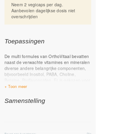
Neem 2 vegicaps per dag.
derivaten (antistollingsmiddelen zoals
Aanbevolen dagelijkse dosis niet
warfarine, acenocoumarol en
overschrijden
fenprocoumon) eerst met een deskundige
alvorens een vitamine K2 supplement te
gebruiken
Toepassingen
De multi formules van OrthoVitaal bevatten
naast de verwachte vitamines en mineralen
diverse andere belangrijke componenten,
bijvoorbeeld Inositol, PABA, Choline,
Betaïne, Bioflavonoïden. Er is gekozen voor
diverse actieve B vitamines (B2, B6, B12)
en de organische mineraalingrediënten
zoals magnesiumtauraat, kopercitraat,
Samenstelling
mangaancitraat en ijzerbisglycinaat.
OrthoVitaal heeft tevens als één van de
weinige multi formules een tocoferolen mix
van natuurlijk voorkomende tocoferolen,
namelijk de alfa, beta, gamma en delta