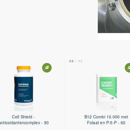
2
02
/ 02
Cell Shield -
B12 Combi 10.000 met
Antioxidantencomplex - 90
Folaat en P-5-P - 60
capsules
tabletten