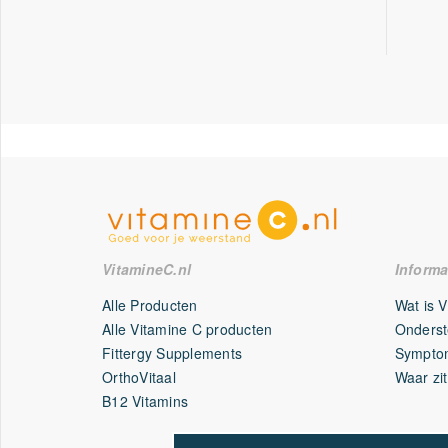
VitamineC.nl
Informa
Alle Producten
Wat is 
Alle Vitamine C producten
Onderst
Fittergy Supplements
Symptom
OrthoVitaal
Waar zit
B12 Vitamins