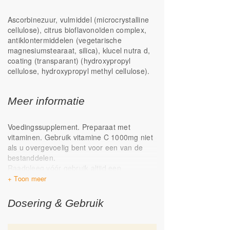
Ascorbinezuur, vulmiddel (microcrystalline
cellulose), citrus bioflavonoïden complex,
antiklontermiddelen (vegetarische
magnesiumstearaat, silica), klucel nutra d,
coating (transparant) (hydroxypropyl
cellulose, hydroxypropyl methyl cellulose).
Meer informatie
Voedingssupplement. Preparaat met
vitaminen. Gebruik vitamine C 1000mg niet
als u overgevoelig bent voor een van de
bestanddelen.
Raadpleeg vóór gebruik altijd een
deskundige in geval van zwangerschap,
lactatie, ziekte of medicijngebruik. Een
gevarieerde, evenwichtige voeding en een
Dosering & Gebruik
gezonde levensstijl zijn belangrijk.
Een voedingssupplement is geen
vervanging voor een gevarieerde voeding.