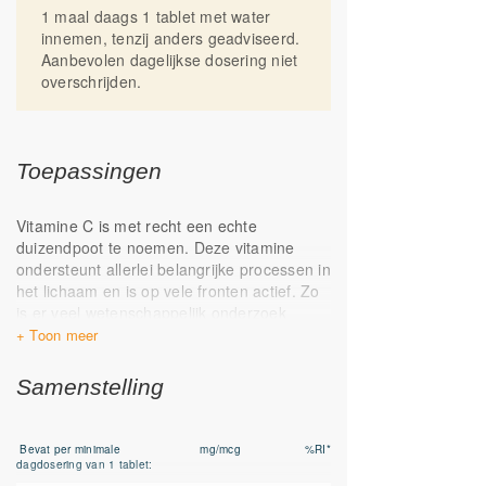
1 maal daags 1 tablet met water
Buiten bereik van kinderen houden.
innemen, tenzij anders geadviseerd.
Droog en op kamertemperatuur bewaren.
Aanbevolen dagelijkse dosering niet
Geproduceerd in Nederland
overschrijden.
Toepassingen
Vitamine C is met recht een echte
duizendpoot te noemen. Deze vitamine
ondersteunt allerlei belangrijke processen in
het lichaam en is op vele fronten actief. Zo
is er veel wetenschappelijk onderzoek
gedaan met Vitamine C, dit heeft geleid tot
een groot aantal onderbouwde
gezondheidsclaims die met Vitamine C
Samenstelling
gedaan mogen worden. Zie hieronder de
weergave hiervan
Bevat per minimale
mg/mcg
%RI*
Het immuunsysteem is het meest bekende
dagdosering van 1 tablet:
werkgebied van vitamine C, Vitamine C