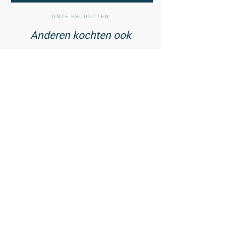
ONZE PRODUCTEN
Anderen kochten ook
01
/ 02
Cell Shield -
Antioxidantencomplex - 90
capsules
44,99