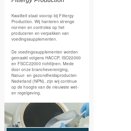
Vitamine C ook bijdraagt aan een heldere
geest én mede zorgt voor het goed
Kwaliteit staat voorop bij Fittergy
functioneren van het zenuwstelsel.
Production. Wij hanteren strenge
Wanneer vitamine C wordt ingenomen
normen en controles op het
tijdens of na de maaltijd, verhoogt het de
produceren en verpakken van
opname van mineralen, zoals ijzer, uit de
voedingssupplementen.
voeding.
De voedingssupplementen worden
gemaakt volgens HACCP, ISO22000
en FSCC22000 richtlijnen. Mede
door onze branchevereniging,
Natuur- en gezondheidsproducten
Nederland (NPN), zijn wij continue
op de hoogte van de nieuwste wet-
en regelgeving.