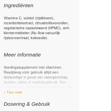
Ingrediënten
Vitamine C, vulstof (rijstbloem),
rozenbottelextract, citrusbioflavonoïden,
vegetarische capsulewand (HPMC), anti-
klontermiddelen (Nu-flow natuurlijk
rijstconcentraat, kokosolie).
Meer informatie
Voedingssupplement met vitaminen.
Raadpleeg vóór gebruik altijd een
deskundige in geval van zwangerschap,
lactatie, ziekte of medicijngebruik. Een
gevarieerde, evenwichtige voeding en een
gezonde levensstijl zijn belangrijk.
Een voedingssupplement is geen
vervanging voor een gevarieerde voeding.
Dosering & Gebruik
Buiten bereik van kinderen houden.