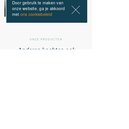
Door gebruik te maken van
onze website, ga je akkoord
met
ons cookiebeleid
ONZE PRODUCTEN
Anderen kochten ook
01
/ 02
Cell Shield -