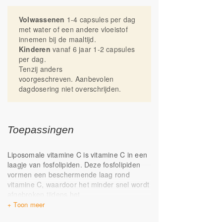
Droog en op kamertemperatuur bewaren.
Volwassenen
1-4 capsules per dag
met water of een andere vloeistof
innemen bij de maaltijd.
Kinderen
vanaf 6 jaar 1-2 capsules
per dag.
Tenzij anders
voorgeschreven. Aanbevolen
dagdosering niet overschrijden.
Toepassingen
Liposomale vitamine C is vitamine C in een
laagje van fosfolipiden. Deze fosfolipiden
vormen een beschermende laag rond
vitamine C, waardoor het minder snel wordt
afgebroken tijdens het
spijsverteringsproces. De liposomale
techniek bevordert daardoor de opname