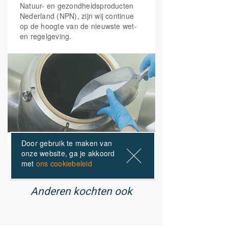
helpt om de risico's van vallen te
Natuur- en gezondheidsproducten
verminderen, in verband met
Nederland (NPN), zijn wij continue
houdingsinstabiliteit en spierzwakte.
op de hoogte van de nieuwste wet-
Vallen is een risicofactor voor
en regelgeving.
botbreuken bij mannen en vrouwen
vanaf 60 jaar.
Door gebruik te maken van
onze website, ga je akkoord
met
ons cookiebeleid
ONZE PRODUCTEN
Anderen kochten ook
01
/ 02