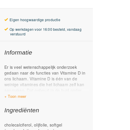
Eigen hoogwaardige productie
Op werkdagen voor 16:00 besteld, vandaag
verstuurd
Informatie
Er is veel wetenschappelijk onderzoek
gedaan naar de functies van Vitamine D in
ons lichaam. Vitamine D is één van de
weinige vitamines die het lichaam zelf kan
aanmaken. Dat gebeurt in de huid onder
invloed van zonlicht. Aangezien de zon in
de wintermaanden in Nederland
onvoldoende kracht heeft voor de aanmaak
Ingrediënten
van vitamine D, is voor veel mensen een
supplement met vitamine D een zinvol
cholecalciferol, olijfolie, softgel
extraatje. De Nederlandse